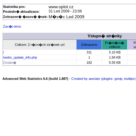
www.oplot.cz
Statistika pro:
31 Led 2009 - 23:06
Posledn� aktualizace:
M�s�c Led 2009
Zobrazen� �asov� �sek:
Zav�i okno
Vstupn� str�nky
V
Pr�m�rn�
Celkem: 2 r�zn�ch str�nek-url
Zobrazeno
velikost
s
/
311
5.10 KB
/webs_update_info.php
1
1.84 KB
Ostatn�
182
5.55 KB
Advanced Web Statistics 6.6 (build 1.887)
-
Created by awstats (plugins: geoip, tooltips)