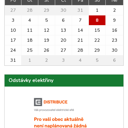
Po
Út
St
Čt
Pá
So
Ne
27
28
29
30
31
1
2
3
4
5
6
7
8
9
10
11
12
13
14
15
16
17
18
19
20
21
22
23
24
25
26
27
28
29
30
31
1
2
3
4
5
6
Odstávky elektřiny