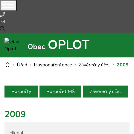
telefon
e-mail
OPLOT
Obec
Úvodní stránka
Úřad
Hospodaření obce
Závěrečný účet
2009
Rozpočty
Rozpočet MŠ
Závěrečný účet
2009
Hledat